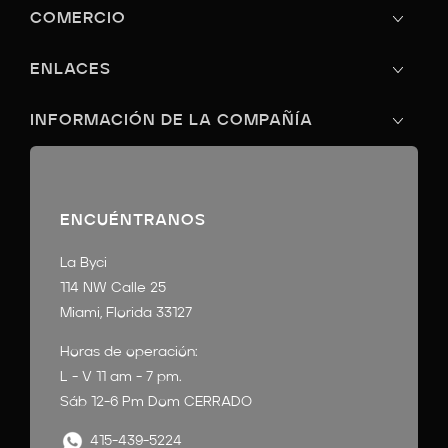
COMERCIO
ENLACES
INFORMACIÓN DE LA COMPAÑÍA
ENCUÉNTRANOS
La Byci
114 NW Calle 25
Miami, Florida 33127
Horas de operación:
L - V 11 am - 7 pm.
Sáb 12-6 Pm Dom CERRADO
415-439-5224